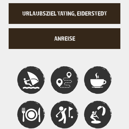
URLAUBSZIEL TATING, EIDERSTEDT
ANREISE