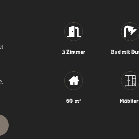
et
3 Zimmer
Bad mit Du
e,
60 m²
Möblier